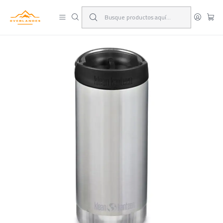
¡Viaja y deja las excusas!
Leer más