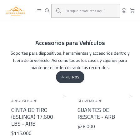
¡Viaja y deja las excusas!
Leer más
Accesorios para Vehículos
Soportes para dispositivos, herramientas y accesorios dentro y
fuera de tu vehículo. Así como todos los cases y cajones para
mantener el orden durante tus recorridos.
FILTROS
ARB705LB
|
ARB
GLOVEMX
|
ARB
CINTA DE TIRO
GUANTES DE
(ESLINGA) 17.600
RESCATE - ARB
LBS - ARB
$28.000
$115.000