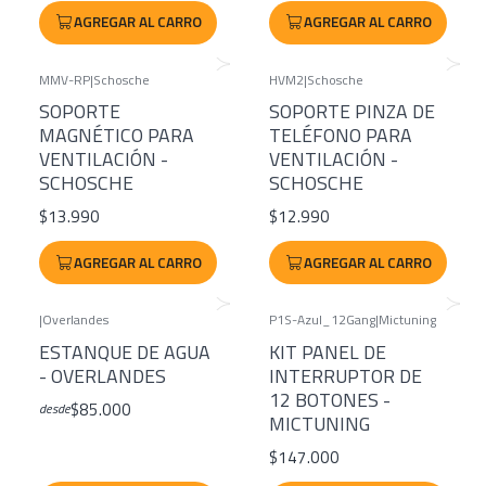
AGREGAR AL CARRO
AGREGAR AL CARRO
MMV-RP
|
Schosche
HVM2
|
Schosche
SOPORTE
SOPORTE PINZA DE
MAGNÉTICO PARA
TELÉFONO PARA
VENTILACIÓN -
VENTILACIÓN -
SCHOSCHE
SCHOSCHE
$13.990
$12.990
AGREGAR AL CARRO
AGREGAR AL CARRO
|
Overlandes
P1S-Azul_12Gang
|
Mictuning
ESTANQUE DE AGUA
KIT PANEL DE
- OVERLANDES
INTERRUPTOR DE
12 BOTONES -
$85.000
desde
MICTUNING
$147.000