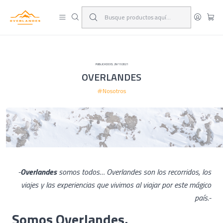
¡Viaja y deja las excusas!
Leer más
PUBLICADO EL 29/11/2021
OVERLANDES
Nosotros
-
Overlandes
somos todos…
Overlandes son los recorridos, los
viajes y las experiencias que vivimos al viajar por este mágico
país.-
Somos Overlandes.