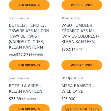
VER OPCIONES
VER OPCIONES
|
Klean Kanteen
|
Klean Kanteen
-12%
-12%
BOTELLA TÉRMICA
VASO TUMBLER
TKWIDE 473 ML CON
TÉRMICO 473 ML
TAPA DE TWIST
(VARIOS COLORES) -
(VARIOS COLORES) -
KLEAN KANTEEN
KLEAN KANTENN
$25.511
$28.990
$27.271
$30.990
desde
VER OPCIONES
VER OPCIONES
|
Klean Kanteen
MES1
|
Wild Land
-12%
BOTELLA WIDE -
MESA BAMBOO -
KLEAN KANTEEN
WILD LAND
$26.391
$95.000
$29.990
VER OPCIONES
AGREGAR AL CARRO