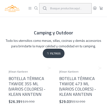
¡Viaja y deja las excusas!
Leer más
Camping y Outdoor
Todo los utensilios como mesas, sillas, cocinas y demás accesorios
para brindarte la mayor calidad y comodidad en tu camping.
FILTROS
|
Klean Kanteen
|
Klean Kanteen
-12%
-12%
BOTELLA TÉRMICA
BOTELLA TÉRMICA
TKWIDE 355 ML
TKWIDE 473 ML
(VARIOS COLORES) -
(VARIOS COLORES) -
KLEAN KANTENN
KLEAN KANTENN
$26.391
$29.031
$29.990
$32.990