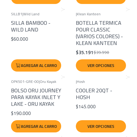
SILLB1
|
Wild Land
|
Klean Kanteen
-12%
SILLA BAMBOO -
BOTELLA TERMICA
WILD LAND
POUR CLASSIC
(VARIOS COLORES) -
$60.000
KLEAN KANTEEN
$35.191
$39.990
AGREGAR AL CARRO
VER OPCIONES
OPK501-GRE-00
|
Oru Kayak
|
Hosh
BOLSO ORU JOURNEY
COOLER 20QT -
PARA KAYAK INLET Y
HOSH
LAKE - ORU KAYAK
$145.000
$190.000
AGREGAR AL CARRO
VER OPCIONES