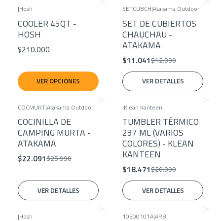
|
Hosh
SETCUBCH
|
Atakama Outdoor
-15%
COOLER 45QT -
SET DE CUBIERTOS
Agotado
HOSH
CHAUCHAU -
ATAKAMA
$210.000
$11.041
$12.990
VER OPCIONES
VER DETALLES
COCMURT
|
Atakama Outdoor
|
Klean Kanteen
-15%
-12%
COCINILLA DE
TUMBLER TÉRMICO
Agotado
Agotado
CAMPING MURTA -
237 ML (VARIOS
ATAKAMA
COLORES) - KLEAN
KANTEEN
$22.091
$25.990
$18.471
$20.990
VER DETALLES
VER DETALLES
|
Hosh
10500101A
|
ARB