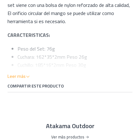
set viene con una bolsa de nylon reforzado de alta calidad,
El orificio circular del mango se puede utilizar como
herramienta si es necesario.
CARACTERISTICAS:
Peso del Set: 76g
Cuchara: 162*35*2mm Peso 26g
Cuchillo: 185*16*2mm Peso 30g
Tenedor: 165*22*2mm Peso 20g
Leer más
Acero inoxidable 304 #, seguro y saludable.
COMPARTIR ESTE PRODUCTO
Atakama Outdoor
Ver más productos