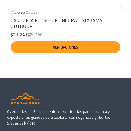
|
Atakama Outdoor
-15%
PANTUFLA FUTALEUFÚ NEGRA - ATAKAMA
OUTDOOR
$21.241
$24.990
VER OPCIONES
Overlandes — Equipamiento y experiencias para la aventa y
expediciones guiadas para explorar con seguridad y libertad.
Síguenos