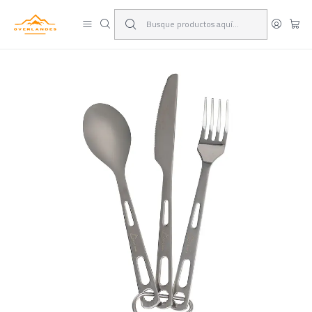
¡Viaja y deja las excusas!
Leer más