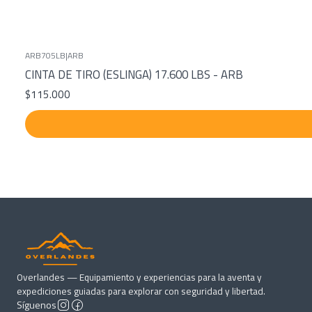
ARB705LB
|
ARB
CINTA DE TIRO (ESLINGA) 17.600 LBS - ARB
$115.000
Overlandes — Equipamiento y experiencias para la aventa y
expediciones guiadas para explorar con seguridad y libertad.
Síguenos