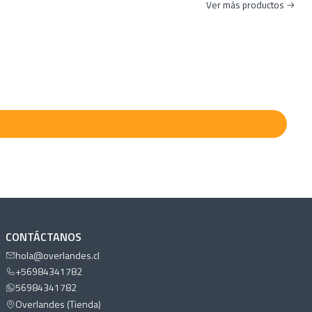
Ver más productos
CONTÁCTANOS
hola@overlandes.cl
+56984341782
56984341782
Overlandes (Tienda)