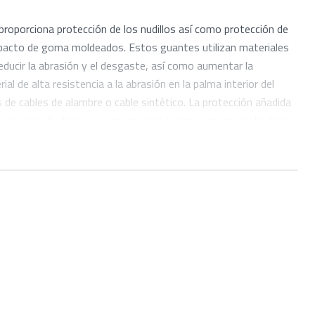
roporciona protección de los nudillos así como protección de
mpacto de goma moldeados. Estos guantes utilizan materiales
reducir la abrasión y el desgaste, así como aumentar la
l de alta resistencia a la abrasión en la palma interior del
 de cables de alambre o cable sintético. La protección añadida
un guante de destreza seguro, pero bueno, con un ajuste firme
miento. El puño está incrustado con el logotipo de ARB
áctil de alta calidad para mantener el guante firmemente
rofibra transpirable y naranja de recuperación de ARB Hi-Vis
 o manchas operaciones), estos guantes complementarán su
xcelente.