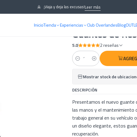
Guantes de Rescate - ARB
¡Viaja y deja las excusas!
Leer más
Inicio
Tienda
Experiencias
Club Overlandes
Blog
OUTL
|
Guantes de Res
5.0
2 reseñas
AGREG
Cantidad
Mostrar stock de ubicacion
DESCRIPCIÓN
Presentamos el nuevo guante d
las manos y el mantenimiento de
trabajo general en su vehículo 
un diseño elegante, estos guant
recuperación.