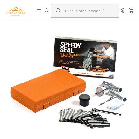
¡Viaja y deja las excusas!
Leer más