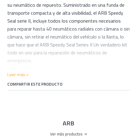
su neumático de repuesto. Suministrado en una funda de
transporte compacta y de alta visibilidad, el ARB Speedy
Seal serie II, incluye todos los componentes necesarios
para reparar hasta 40 neumáticos radiales con cámara o sin
cámara, sin retirar el neumático del vehículo o la llanta, lo
que hace que el ARB Speedy Seal Series II Un verdadero kit
todo en uno para la reparación de neumáticos de
emergencia.
Estuche moldeado de plástico fuerte, de alta visibilidad,
Leer más
Aguja de inserción de acero con el logotipo clásico de ARB,
COMPARTIR ESTE PRODUCTO
Herramienta de escariador endurecido, 30 tarugos (repara
hasta 40 neumáticos con un kit), Alicates de punta
puntiaguda con cortadores, Llave Allen, Medidor de presión
de neumáticos, Lubricante, Núcleos de válvulas x 4,
Herramienta de válvula de neumático x 1, Tapas de válvulas
ARB
x 4 (metal y goma)
Ver más productos