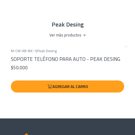
Ancho Banda: 2,1 cm
Grosor Banda: 0,5 cm
Peso: 78 grs
Peak Desing
*Requiere Carcasa o Adaptador Universal Peak Design
|
Ver
Ver más productos
acá
M-CM-AB-BK-1
|
Peak Desing
SOPORTE TELÉFONO PARA AUTO - PEAK DESING
$50.000
AGREGAR AL CARRO