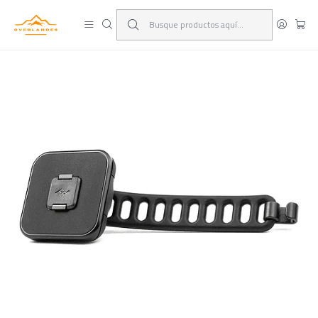
¡Viaja y deja las excusas!
Leer más