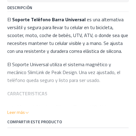
DESCRIPCIÓN
El
Soporte Teléfono Barra Universal
es una alternativa
versátil y segura para llevar tu celular en tu bicicleta,
scooter, moto, coche de bebés, UTV, ATV, o donde sea que
necesites mantener tu celular visible y a mano. Se ajusta
con una resistente y duradera correa elástica de silicona.
El Soporte Universal utiliza el sistema magnético y
mecánico SlimLink de Peak Design. Una vez ajustado, el
teléfono queda seguro y listo para ser usado.
CARACTERISTICAS
Material: Aluminio, Silicona, Tinuvin 770, Nylon,
Leer más
Polycarbonato, Imanes Neodymium.
COMPARTIR ESTE PRODUCTO
Tamaño: 5,3 x 5,3 x 1,39 cm
Largo Banda: 16 cm