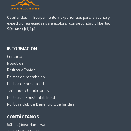
Advertencia: Es responsabilidad del comprador leer las
instrucciones para la correcta adhesión e instalación del
Overlandes — Equipamiento y experiencias para la aventa y
producto antes de comenzar con dicho proceso. La política
expediciones guiadas para explorar con seguridad y libertad.
de cambios y devoluciones aplica exclusivamente a asuntos
Síguenos
netamente del producto y no a inconvenientes
ocasionados por la manipulación de los adhesivos o
INFORMACIÓN
durante la instalación.
Contacto
Nosotros
Retiros y Envíos
Politica de reembolso
Política de privacidad
Términos y Condiciones
Políticas de Sustentabilidad
Políticas Club de Beneficio Overlandes
CONTÁCTANOS
hola@overlandes.cl