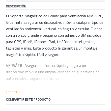
DESCRIPCIÓN
El Soporte Magnético de Celular para Ventilación MMV-RP,
le permite asegurar su dispositivo móvil a cualquier tipo de
ventilación horizontal, vertical, en ángulo y circular. Cuenta
con un plato grande y pequeño con adhesivo 3M incluidos
para GPS, iPod*, iPhone, iPad, teléfonos inteligentes,
tabletas y más. Este producto le garantiza un montaje
magnético rápido, fácil y seguro.
VERSÁTIL: Asegure de forma rápida y segura un
dispositivo móvil a una amplia variedad de superficies de
automóviles, hogares u oficinas.
IMANES FUERTES: Los imanes de neodimio
Leer más
extrapoderosos brindan un agarre seguro a los dispositivos
COMPARTIR ESTE PRODUCTO
de su teléfono celular y son 100% seguros para
dispositivos móviles.