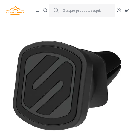
¡Viaja y deja las excusas!
Leer más