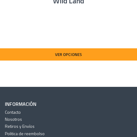
Wild Land
Tamaño Interior: 200x12
Tamaño Cerrado: 223x14
Peso: 46.5Kg Incluida la es
Capacidad: 2 personas
VER OPCIONES
Normandy 140
Tamaño Interior: 200X1
Tamaño Cerrado: 223x16
Peso: 56Kg. Incluida escal
Capacidad: 2 a 3 personas
INFORMACIÓN
Contacto
Nosotros
Retiros y Envíos
Politica de reembolso