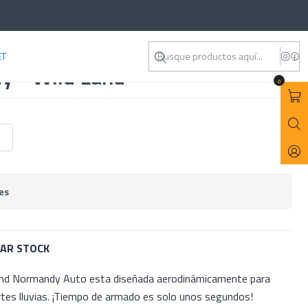
ET
y - Wild Land
0
es
CAR STOCK
and Normandy Auto esta diseñada aerodinámicamente para
rtes lluvias. ¡Tiempo de armado es solo unos segundos!