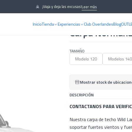
Wild Land
¡Viaja y deja las excusas!
Leer más
Inicio
Tienda
Experiencias
Club Overlandes
Blog
OUTL
|
Carpa Normand
TAMAÑO
Modelo 120
Modelos 140
Mostrar stock de ubicacion
DESCRIPCIÓN
CONTACTANOS PARA VERIFI
Nuestra carpa de techo Wild L
soportar fuertes vientos y fue