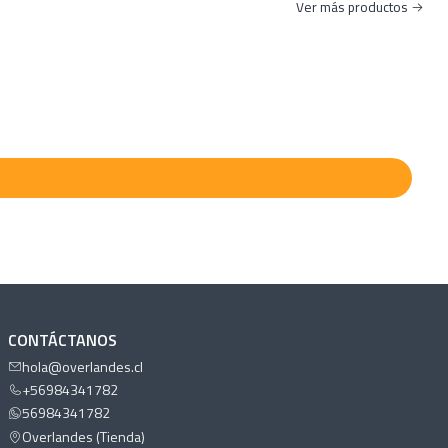
Ver más productos
0x70.5/112cm
0x28cm
calera
40X75/120cm
0x28cm
era
CONTÁCTANOS
hola@overlandes.cl
+56984341782
56984341782
Overlandes (Tienda)