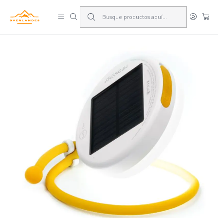
¡Viaja y deja las excusas!
Leer más