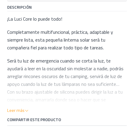
DESCRIPCIÓN
¡La Luci Core lo puede todo!
Completamente multifuncional, práctica, adaptable y
siempre lista, esta pequeña linterna solar será tu
compañera fiel para realizar todo tipo de tareas.
Será tu luz de emergencia cuando se corta la luz, te
ayudará a leer en la oscuridad sin molestar a nadie, podrás
arreglar rincones oscuros de tu camping, servirá de luz de
apoyo cuando la luz de tus lámparas no sea suficiente…
Con su brazo ajustable de silicona puedes dirigir la luz a tu
conveniencia, amarrarla donde sea o hacer que se
mantenga “de pie”.
Leer más
COMPARTIR ESTE PRODUCTO
Para cargar, simplemente déjala al solo durante el día o
bien, utiliza el puerto USB para cargar de forma rápida.