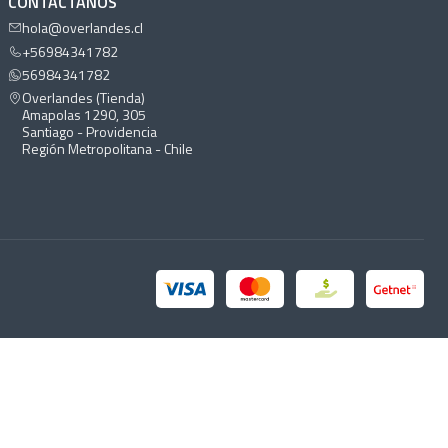
CONTÁCTANOS
hola@overlandes.cl
+56984341782
56984341782
Overlandes (Tienda)
Amapolas 1290, 305
Santiago - Providencia
Región Metropolitana - Chile