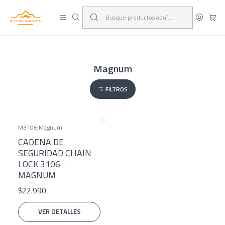
¡Viaja y deja las excusas!
Leer más
Magnum
FILTROS
M3106
|
Magnum
Agotado
CADENA DE
SEGURIDAD CHAIN
LOCK 3106 -
MAGNUM
$22.990
VER DETALLES