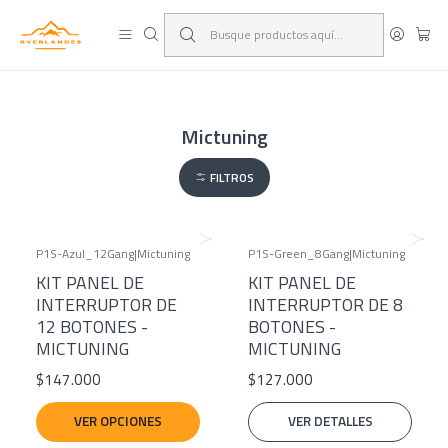
¡Viaja y deja las excusas!
Leer más
Mictuning
FILTROS
P1S-Azul_12Gang
|
Mictuning
P1S-Green_8Gang
|
Mictuning
Agotado
KIT PANEL DE
KIT PANEL DE
INTERRUPTOR DE
INTERRUPTOR DE 8
12 BOTONES -
BOTONES -
MICTUNING
MICTUNING
$147.000
$127.000
VER OPCIONES
VER DETALLES