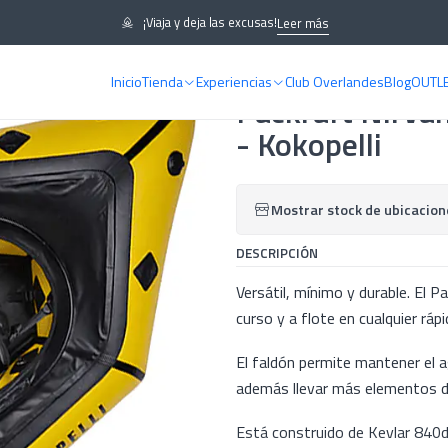
praydeck Amarillo con TiZip - Kokopelli
¡Viaja y deja las excusas!
Leer más
Inicio
Tienda
Experiencias
Club Overlandes
Blog
OUTL
|
Packraft Nirvan
- Kokopelli
Mostrar stock de ubicacion
DESCRIPCIÓN
Versátil, mínimo y durable. El P
curso y a flote en cualquier ráp
El faldón permite mantener el 
además llevar más elementos de
Está construido de Kevlar 840