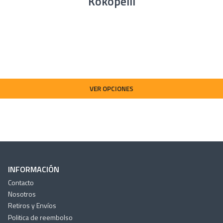
Kokopelli
Tamaño plegado: 36 x 25 
Cámaras: 1
Válvula: Leafield D7
Presión pontón: 1.0 PSI
Presión asiento: 1.0 PSI
D-Ring: 8
TiZip: Si
VER OPCIONES
1x Packraft Nirvana Spray
1x Bolsa Inflado
1x Tubo Inflado
1x Set Correas Compresió
1x Respaldo Trasero de E
1x Suelo Inflable con Asie
INFORMACIÓN
1x Kit Reparación
Contacto
Nosotros
Retiros y Envíos
Politica de reembolso