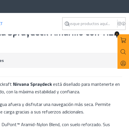
ET
a Spraydeck Amarillo con TiZip
0
es
ackraft
Nirvana Spraydeck
está diseñado para mantenerte en
ido, con la máxima estabilidad y confianza.
agua afuera y disfrutar una navegación más seca. Permite
 carga gracias a sus refuerzos adicionales.
d DuPont™ Aramid-Nylon Blend, con suelo reforzado. Sus