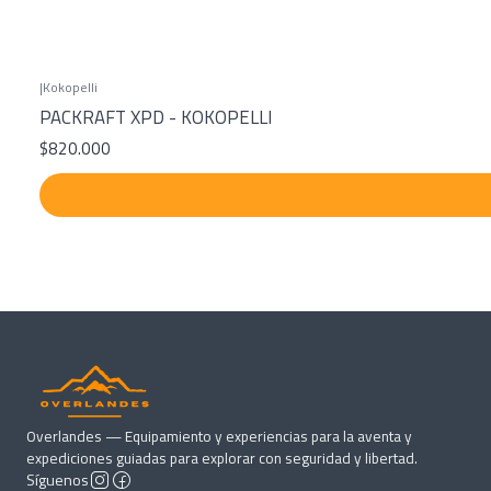
|
Kokopelli
PACKRAFT XPD - KOKOPELLI
$820.000
Overlandes — Equipamiento y experiencias para la aventa y
expediciones guiadas para explorar con seguridad y libertad.
Síguenos