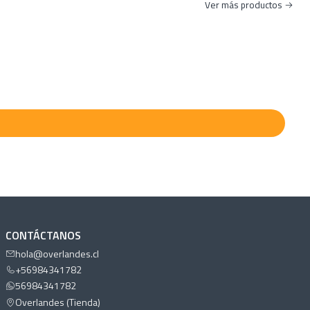
cm
Ver más productos
deck
n
VA
nto
CONTÁCTANOS
hola@overlandes.cl
+56984341782
56984341782
Overlandes (Tienda)