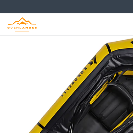
Inicio
Tienda
Kayaks, Packraft y SUP
Packrafts
Packraft Nirvana S