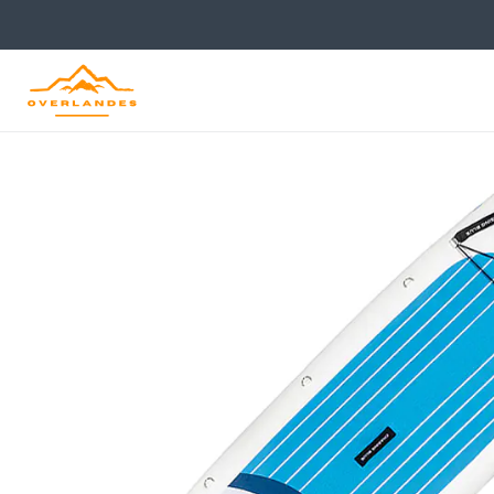
Inicio
Tienda
Kayaks, Packraft y SUP
SUP
SUP Inflable 10.6 Pies A