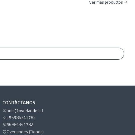
Ver más productos
10.6
le
e con Ruedas
mara de Acción
o
CONTÁCTANOS
hola@overlandes.cl
+56984341782
56984341782
Overlandes (Tienda)