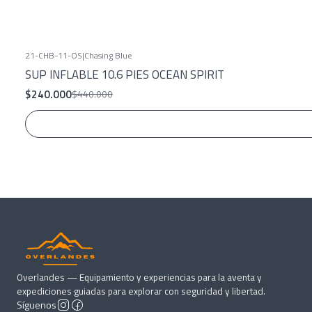
21-CHB-11-OS
|
Chasing Blue
-45%
SUP INFLABLE 10.6 PIES OCEAN SPIRIT
Agotado
$240.000
$440.000
Overlandes — Equipamiento y experiencias para la aventa y
expediciones guiadas para explorar con seguridad y libertad.
Síguenos