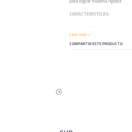
para lograr máxima rigidez.
CARACTERISTICAS:
Peso: 8,6 kg
Largo: 320 cm
Leer más
Ancho: 75 cm
COMPARTIR ESTE PRODUCTO
Alto: 15 cm
Peso máximo: 127 kg
Tamaño plegado: No i
Cámaras: 1
Presión Inflado: 13 PS
Quilla removible: 1
D-Ring: 22
INCLUYE: