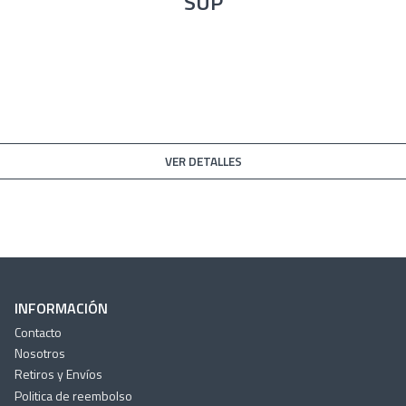
SUP
1x SUP Chasing Blue 
1x Remo SUP Ajustab
1x Inflador
1x Mochila Transport
1x Cuerda elástica
1x Quilla removible
1x Adaptador para Cá
VER DETALLES
1x Kit Reparación
1x Protector Teléfon
INFORMACIÓN
Contacto
Nosotros
Retiros y Envíos
Politica de reembolso