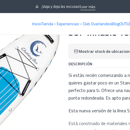
qua Spirit II
¡Viaja y deja las excusas!
Leer más
Inicio
Tienda
Experiencias
Club Overlandes
Blog
OUTL
|
SUP Inflable 10.
Mostrar stock de ubicacion
DESCRIPCIÓN
Si estás recién comenzando a 
quieres gastar poco en un Stand
perfecto para ti. Ofrece una na
punta redondeada. Es apto para 
Esta nueva versión de la línea Sp
Está construido de materiales r