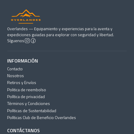
participación
Modalidad 1:
Piloto (1 persona por vehículo)
Modalidad 2:
Piloto + copiloto
Overlandes — Equipamiento y experiencias para la aventa y
Modalidad 3:
Piloto + copiloto + acompañantes
expediciones guiadas para explorar con seguridad y libertad.
Síguenos
adicionales (maximo 4 personas)
INFORMACIÓN
Incluye
Contacto
Nosotros
Guiatura especializada
Retiros y Envíos
Cenas y desayunos
Politica de reembolso
3 noches en Cabañas
Política de privacidad
Acceso a las termas (entrada incluida)
Términos y Condiciones
Asistencia en ruta
Políticas de Sustentabilidad
Fotografías oficiales del viaje
Políticas Club de Beneficio Overlandes
Equipo de primeros auxilios
CONTÁCTANOS
Coordinación logística completa