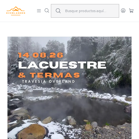
¡Viaja y deja las excusas!
Leer más