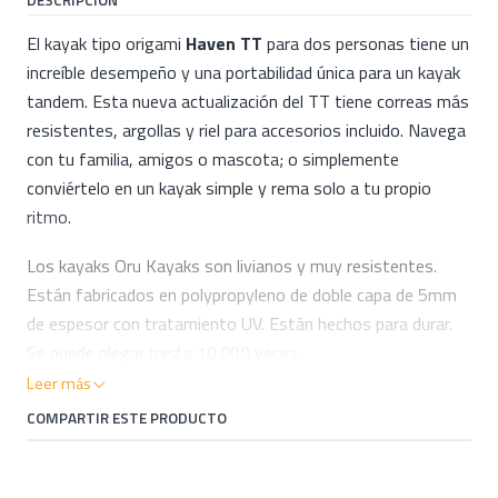
DESCRIPCIÓN
El kayak tipo origami
Haven TT
para dos personas tiene un
increíble desempeño y una portabilidad única para un kayak
tandem. Esta nueva actualización del TT tiene correas más
resistentes, argollas y riel para accesorios incluido. Navega
con tu familia, amigos o mascota; o simplemente
conviértelo en un kayak simple y rema solo a tu propio
ritmo.
Los kayaks Oru Kayaks son livianos y muy resistentes.
Están fabricados en polypropyleno de doble capa de 5mm
de espesor con tratamiento UV. Están hechos para durar.
Se puede plegar hasta 10.000 veces.
Leer más
CARACTERISTICAS:
COMPARTIR ESTE PRODUCTO
Personas: 1 o 2
Peso: 18,6 kg