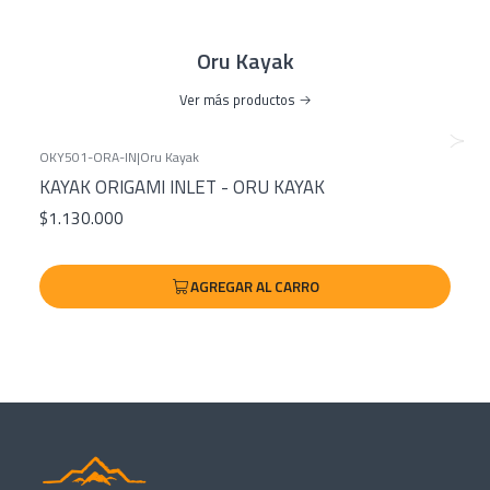
Largo: 490 cm
Ancho: 84 cm
Oru Kayak
Cabina: 51 x 231 cm
Talla máxima: 198 cm
Ver más productos
Peso máximo: 226 kg
Tamaño plegado: 86 x 43 x 74 cm
OKY501-ORA-IN
|
Oru Kayak
Tamaño embalaje: 89 x 46 x 79 cm
KAYAK ORIGAMI INLET - ORU KAYAK
Tiempo armado: 10-15 minutos
$1.130.000
Lago / Mar
AGREGAR AL CARRO