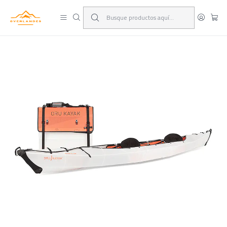
¡Viaja y deja las excusas!
Leer más